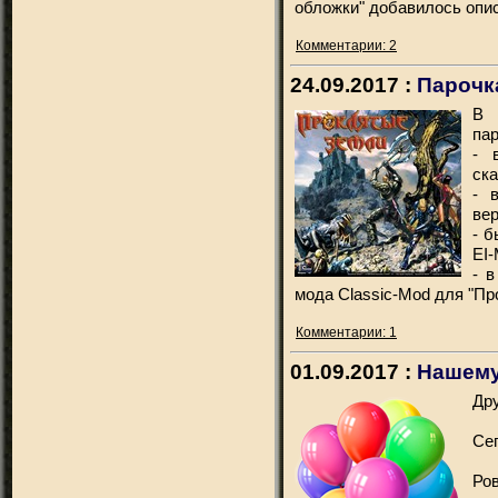
обложки" добавилось опи
Комментарии: 2
24.09.2017 :
Парочк
В 
пар
- 
ска
- 
вер
- 
EI-
- 
мода Classic-Mod для "Пр
Комментарии: 1
01.09.2017 :
Нашему 
Дру
Сег
Ро