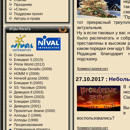
Ссылки
не
Праздники
та
«Сленг»
см
Поддержи проект
"Пр
Авторы и права
тот прекрасный треуго
актуальным.
Игры Nival'а
Ну а если таковых у вас 
было распечатать и собр
преставлены в высоком р
каком порядке они идут. 
Редакция благодарит 
О компании
подсказку.
Блицкриг 3 (2015)
Prime World (2012)
Комментариев нет
Аллоды Онлайн (2009)
HOMM V (2006)
27.10.2017 :
Неболь
Ночной дозор (2006)
Блицкриг II (2005)
В 
SS: Часовые (2004)
не
Демиурги II (2003)
Cla
Silent Storm (2003)
Блицкриг (2003)
Демиурги (2001)
Вы
Проклятые Земли (2000)
в 
Аллоды 2 (1999)
воспользовались?
Аллоды (1998)
Продюсирование
Комментариев нет
Отмененные проекты