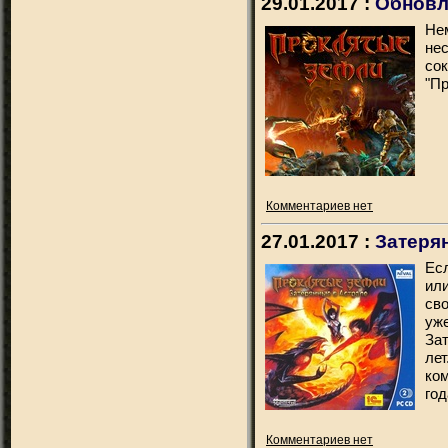
29.01.2017 :
Обновл
Не
нес
со
"П
Комментариев нет
27.01.2017 :
Затеря
Ес
ил
св
уж
За
ле
ко
год
Комментариев нет