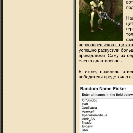
во
под
На
ци
гер
тол
фи
первоапрельского цитатн
успешно раскусили больш
принадлежат Сэму из се
слегка адаптированы.
В итоге, правльно отве
победителя предстояло в