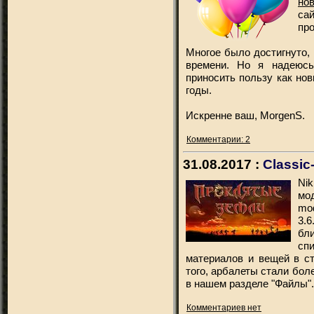
но
са
про
Многое было достигнуто, 
времени. Но я надеюсь
приносить пользу как нов
годы.
Искренне ваш, MorgenS.
Комментарии: 2
31.08.2017 :
Classic
Ni
мо
mo
3.
бл
сп
материалов и вещей в ст
того, арбалеты стали бол
в нашем разделе "Файлы".
Комментариев нет