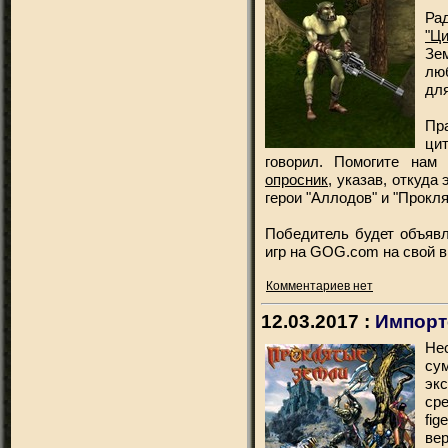
Ра
"Ц
Зе
лю
для
Пра
цит
говорил. Помогите нам
опросник
, указав, откуда
герои "Аллодов" и "Прокл
Победитель будет объявл
игр на GOG.com на свой 
Комментариев нет
12.03.2017 :
Импорт
Не
су
эк
ср
fi
ве