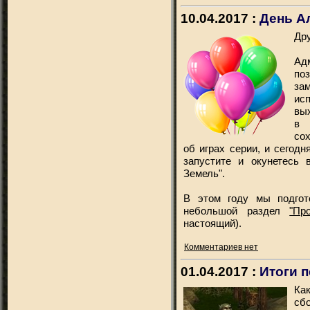
10.04.2017 :
День А
Дру
Ад
по
за
ис
вых
в 
со
об играх серии, и сегод
запустите и окунетесь
Земель".
В этом году мы подго
небольшой раздел
"Пр
настоящий).
Комментариев нет
01.04.2017 :
Итоги 
Ка
сб