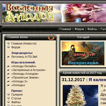
:
Главная
::
Форум
::
Файлы
::
Гал
Главное меню
Сегодня
Главная (Новости)
Форум
Энци-разделы:
Летопись А-ПЗ-ЗвА
Игры вселенной:
«Аллоды Онлайн»
«Затерянные в Астрале»
Архив новостей за 2017 год
«Легенды Аллодов»
«Проклятые Земли»
31.12.2017 :
Я кален
«Аллоды 2»
«Аллоды»
Я к
...
Прочее:
Др
Галерея
го
Статьи
Файлы
са