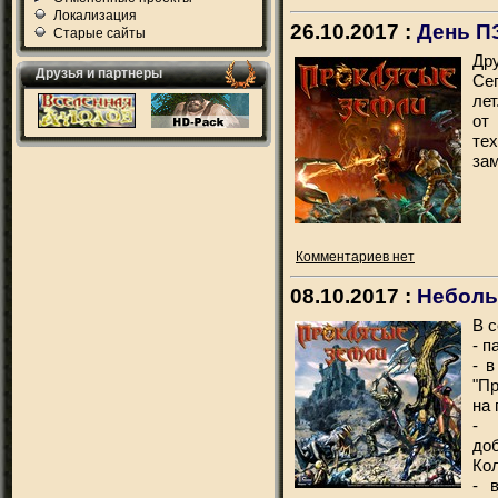
Локализация
26.10.2017 :
День П
Старые сайты
Дру
Друзья и партнеры
Се
ле
от
те
зам
Комментариев нет
08.10.2017 :
Неболь
В 
- п
- 
"П
на 
- 
до
Кол
- 