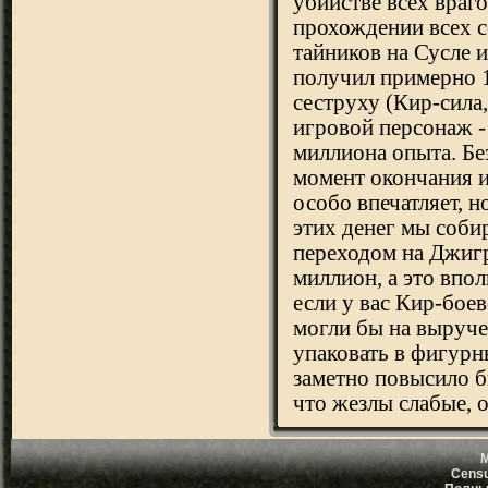
M
Censu