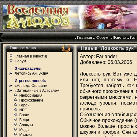
:
Главная
::
Форум
::
Файлы
::
Гал
Навык "Ловкость рук" 
Главное меню
Автор: Farlander
Главная (Новости)
Форум
Добавлено: 06.03.2006
Энци-разделы:
Ловкость рук. Вот уже 
Летопись А-ПЗ-ЗвА
или нет, поэтому я, F
Игры вселенной:
Требуется набрать как
«Аллоды Онлайн»
«Затерянные в Астрале»
обычного прохождения, 
Информация
секретными миссиями, н
Прохождение
аллоде уровня, посмот
Герои
прибыль.
NPC
Обозначения в таблицах
Враги
Обычное прохождение (ОП
Вещи
Аллоды
можно больше простых
Моды
шкурки и трофеи. Счита
Музыка