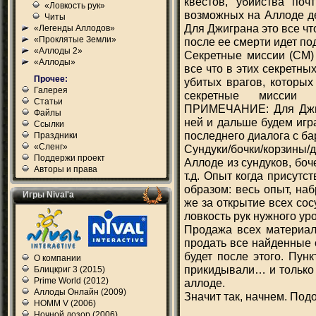
квестов, убийства поч
«Ловкость рук»
возможных на Аллоде
Читы
Для Джиграна это все чт
«Легенды Аллодов»
«Проклятые Земли»
после ее смерти идет по
«Аллоды 2»
Секретные миссии (СМ) 
«Аллоды»
все что в этих секретны
Прочее:
убитых врагов, которы
Галерея
секретные миссии 
Статьи
ПРИМЕЧАНИЕ: Для Джигра
Файлы
ней и дальше будем игр
Ссылки
последнего диалога с ба
Праздники
«Сленг»
Сундуки/бочки/корзины/д
Поддержи проект
Аллоде из сундуков, боч
Авторы и права
т.д. Опыт когда присутс
образом: весь опыт, на
Игры Nival'а
же за открытие всех со
ловкость рук нужного ур
Продажа всех материало
продать все найденные 
будет после этого. Пунк
О компании
прикидывали… и только 
Блицкриг 3 (2015)
Prime World (2012)
аллоде.
Аллоды Онлайн (2009)
Значит так, начнем. Под
HOMM V (2006)
Ночной дозор (2006)