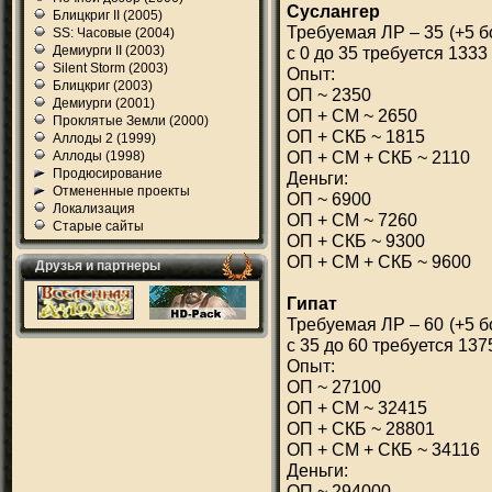
Суслангер
Блицкриг II (2005)
Требуемая ЛР – 35 (+5 б
SS: Часовые (2004)
Демиурги II (2003)
с 0 до 35 требуется 1333
Silent Storm (2003)
Опыт:
Блицкриг (2003)
ОП ~ 2350
Демиурги (2001)
ОП + СМ ~ 2650
Проклятые Земли (2000)
ОП + СКБ ~ 1815
Аллоды 2 (1999)
ОП + СМ + СКБ ~ 2110
Аллоды (1998)
Продюсирование
Деньги:
Отмененные проекты
ОП ~ 6900
Локализация
ОП + СМ ~ 7260
Старые сайты
ОП + СКБ ~ 9300
ОП + СМ + СКБ ~ 9600
Друзья и партнеры
Гипат
Требуемая ЛР – 60 (+5 б
с 35 до 60 требуется 137
Опыт:
ОП ~ 27100
ОП + СМ ~ 32415
ОП + СКБ ~ 28801
ОП + СМ + СКБ ~ 34116
Деньги:
ОП ~ 294000