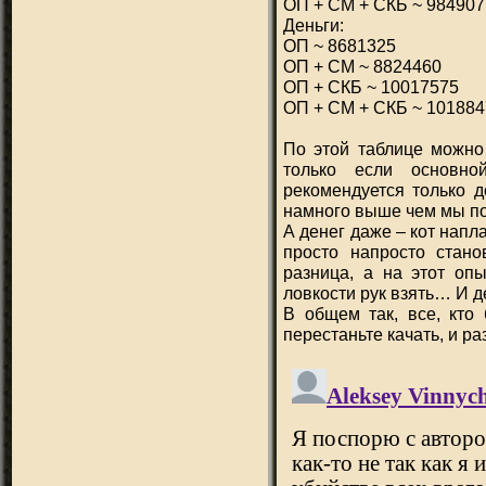
ОП + СМ + СКБ ~ 984907
Деньги:
ОП ~ 8681325
ОП + СМ ~ 8824460
ОП + СКБ ~ 10017575
ОП + СМ + СКБ ~ 101884
По этой таблице можно 
только если основно
рекомендуется только д
намного выше чем мы по
А денег даже – кот напл
просто напросто стан
разница, а на этот оп
ловкости рук взять… И д
В общем так, все, кто 
перестаньте качать, и р