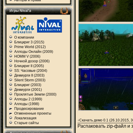
Авторы и права
Игры Nival'а
О компании
Блицкриг 3 (2015)
Prime World (2012)
Аллоды Онлайн (2009)
HOMM V (2006)
Ночной дозор (2006)
Блицкриг II (2005)
SS: Часовые (2004)
Демиурги II (2003)
Silent Storm (2003)
Блицкриг (2003)
Демиурги (2001)
Проклятые Земли (2000)
Аллоды 2 (1999)
Аллоды (1998)
Продюсирование
Отмененные проекты
Локализация
Скачать демо 0.1 (26.10.2015, 
Старые сайты
Распаковать zip-файл и 