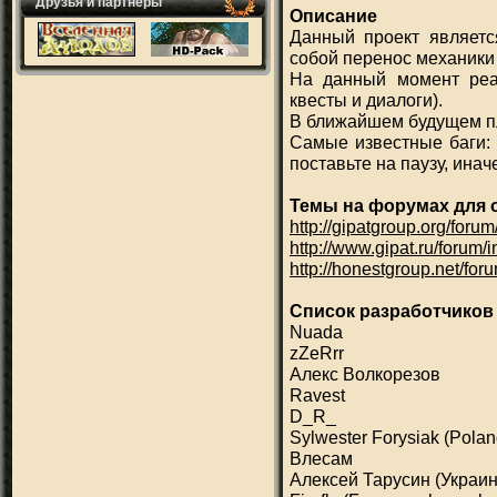
Друзья и партнеры
Описание
Данный проект являетс
собой перенос механики
На данный момент реа
квесты и диалоги).
В ближайшем будущем пл
Самые известные баги: 
поставьте на паузу, ина
Темы на форумах для 
http://gipatgroup.org/foru
http://www.gipat.ru/forum
http://honestgroup.net/for
Список разработчиков
Nuada
zZeRrr
Алекс Волкорезов
Ravest
D_R_
Sylwester Forysiak (Polan
Влесам
Алексей Тарусин (Украин