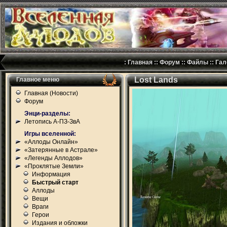
:
Главная
::
Форум
::
Файлы
::
Гал
Lost Lands
Главное меню
Главная (Новости)
Форум
Энци-разделы:
Летопись А-ПЗ-ЗвА
Игры вселенной:
«Аллоды Онлайн»
«Затерянные в Астрале»
«Легенды Аллодов»
«Проклятые Земли»
Информация
Быстрый старт
Аллоды
Вещи
Враги
Герои
Издания и обложки