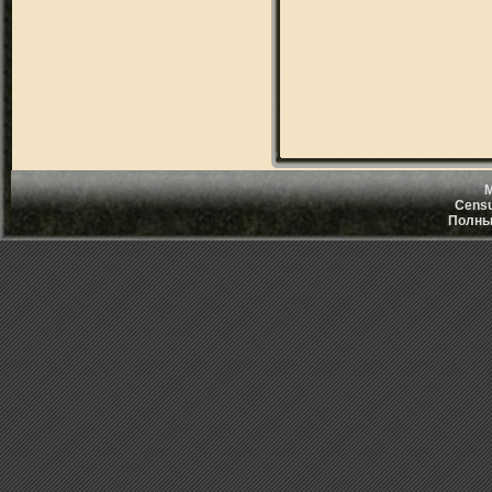
M
Censu
Полный