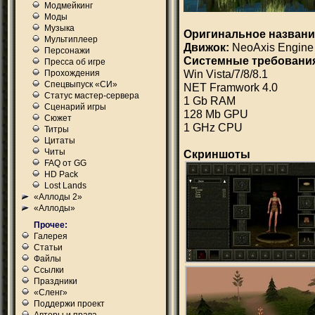
Модмейкинг
Моды
Музыка
Оригинальное названи
Мультиплеер
Движок:
NeoAxis Engine
Персонажи
Системные требовани
Пресса об игре
Win Vista/7/8/8.1
Прохождения
Спецвыпуск «СИ»
NET Framwork 4.0
Статус мастер-сервера
1 Gb RAM
Сценарий игры
128 Mb GPU
Сюжет
1 GHz CPU
Титры
Цитаты
Читы
Скриншоты
FAQ от GG
HD Pack
Lost Lands
«Аллоды 2»
«Аллоды»
Прочее:
Галерея
Статьи
Файлы
Ссылки
Праздники
«Сленг»
Поддержи проект