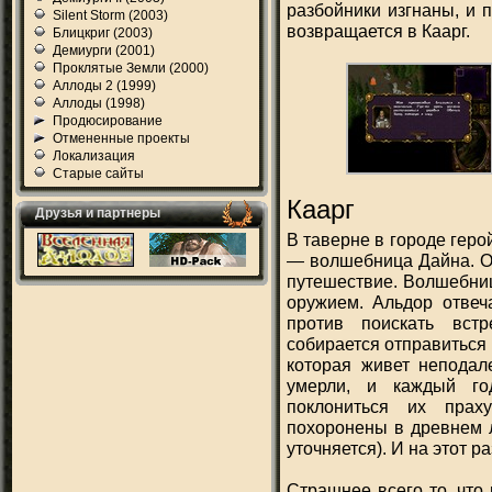
разбойники изгнаны, и 
Silent Storm (2003)
возвращается в Каарг.
Блицкриг (2003)
Демиурги (2001)
Проклятые Земли (2000)
Аллоды 2 (1999)
Аллоды (1998)
Продюсирование
Отмененные проекты
Локализация
Старые сайты
Каарг
Друзья и партнеры
В таверне в городе геро
— волшебница Дайна. Он
путешествие. Волшебниц
оружием. Альдор отвеча
против поискать вст
собирается отправиться 
которая живет неподал
умерли, и каждый го
поклониться их прах
похоронены в древнем л
уточняется). И на этот р
Страшнее всего то, что