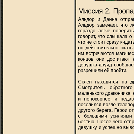
Миссия 2. Проп
Альдор и Дайна отпра
Альдор замечает, что л
гораздо легче поверит
говорит, что слышала о 
что не стоит сразу кидат
он действительно оказы
им встречаются магиче
концов они достигают 
девушка-друид сообщает
разрешили ей пройти.
Склеп находится на др
Смотритель обратног
маленького дракончика, 
и непокорнее, и недав
поселился возле телепор
другого берега. Герои о
с большими усилиями
бестию. После чего отп
девушку, и успешно выво