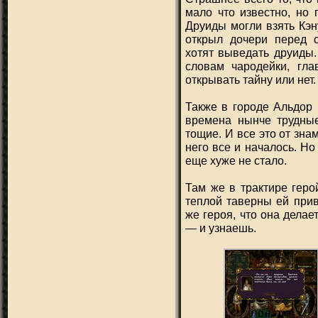
мало что известно, но 
Друиды могли взять Кэн
открыл дочери перед с
хотят выведать друиды.
словам чародейки, гла
открывать тайну или нет.
Также в городе Альдор в
времена нынче трудные
тощие. И все это от зна
него все и началось. Но
еще хуже не стало.
Там же в трактире герой
теплой таверны ей прив
же героя, что она делает
— и узнаешь.