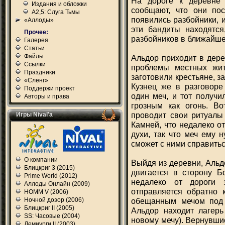
На дороге к деревне 
Издания и обложки
сообщают, что они пос
А2,5: Слуга Тьмы
появились разбойники, и
«Аллоды»
эти бандиты находятся
Прочее:
разбойников в ближайше
Галерея
Статьи
Файлы
Альдор приходит в дере
Ссылки
проблемы местных жите
Праздники
заготовили крестьяне, з
«Сленг»
Кузнец же в разговоре
Поддержи проект
один меч, и тот получи
Авторы и права
грозным как огонь. Во
проводит свои ритуалы 
Игры Nival'а
Камней, что недалеко о
духи, так что меч ему 
сможет с ними справиться
О компании
Выйдя из деревни, Альд
Блицкриг 3 (2015)
двигается в сторону Б
Prime World (2012)
недалеко от дороги 
Аллоды Онлайн (2009)
отправляется обратно к
HOMM V (2006)
обещанным мечом под 
Ночной дозор (2006)
Блицкриг II (2005)
Альдор находит лагерь
SS: Часовые (2004)
новому мечу). Вернувшис
Демиурги II (2003)