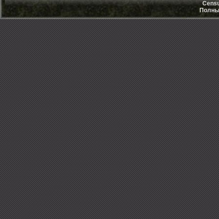
Censu
Полный