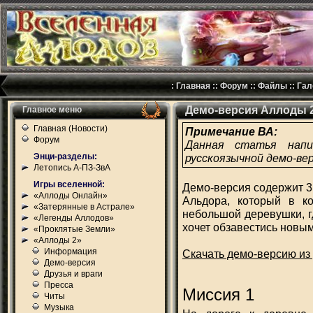
:
Главная
::
Форум
::
Файлы
::
Гал
Демо-версия Аллоды 
Главное меню
Главная (Новости)
Примечание ВА:
Форум
Данная статья напи
Энци-разделы:
русскоязычной демо-вер
Летопись А-ПЗ-ЗвА
Игры вселенной:
Демо-версия содержит 3
«Аллоды Онлайн»
Альдора, который в ко
«Затерянные в Астрале»
небольшой деревушки, г
«Легенды Аллодов»
хочет обзавестись новы
«Проклятые Земли»
«Аллоды 2»
Информация
Скачать демо-версию из
Демо-версия
Друзья и враги
Пресса
Миссия 1
Читы
Музыка