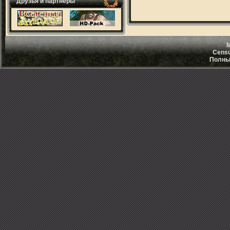
Друзья и партнеры
M
Censu
Полный