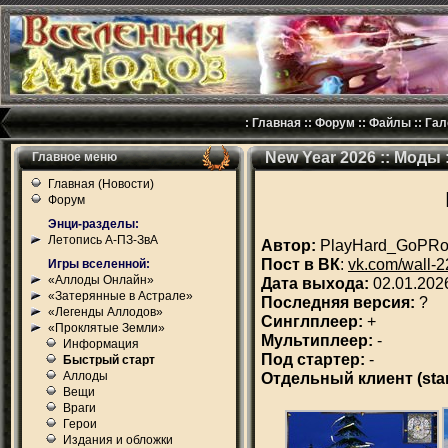
:
Главная
::
Форум
::
Файлы
::
Гал
New Year 2026 :: Моды
Главное меню
Главная (Новости)
Форум
Энци-разделы:
Летопись А-ПЗ-ЗвА
Автор:
PlayHard_GoPR
Пост в ВК
:
vk.com/wall-
Игры вселенной:
«Аллоды Онлайн»
Дата выхода:
02.01.202
«Затерянные в Астрале»
Последняя версия:
?
«Легенды Аллодов»
Синглплеер:
+
«Проклятые Земли»
Мультиплеер:
-
Информация
Под стартер:
-
Быстрый старт
Аллоды
Отдельный клиент (sta
Вещи
Враги
Герои
Издания и обложки