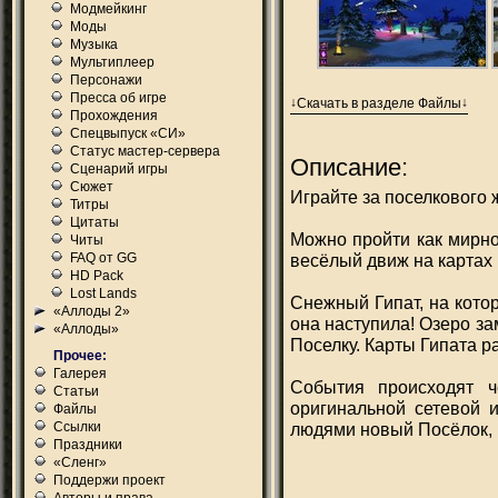
Модмейкинг
Моды
Музыка
Мультиплеер
Персонажи
Пресса об игре
Скачать в разделе Файлы
Прохождения
Спецвыпуск «СИ»
Статус мастер-сервера
Описание:
Сценарий игры
Сюжет
Играйте за поселкового 
Титры
Цитаты
Можно пройти как мирно,
Читы
FAQ от GG
весёлый движ на картах 
HD Pack
Lost Lands
Снежный Гипат, на котор
«Аллоды 2»
она наступила! Озеро з
«Аллоды»
Поселку. Карты Гипата 
Прочее:
Галерея
События происходят ч
Статьи
оригинальной сетевой 
Файлы
Ссылки
людями новый Посёлок, и
Праздники
«Сленг»
Поддержи проект