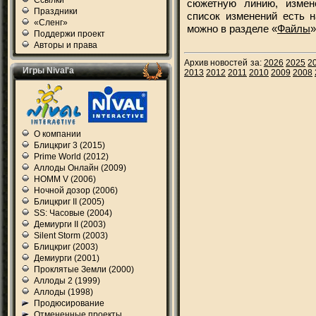
Ссылки
сюжетную линию, измен
Праздники
список изменений есть 
«Сленг»
можно в разделе «
Файлы
»
Поддержи проект
Авторы и права
Архив новостей за:
2026
2025
2
Игры Nival'а
2013
2012
2011
2010
2009
2008
О компании
Блицкриг 3 (2015)
Prime World (2012)
Аллоды Онлайн (2009)
HOMM V (2006)
Ночной дозор (2006)
Блицкриг II (2005)
SS: Часовые (2004)
Демиурги II (2003)
Silent Storm (2003)
Блицкриг (2003)
Демиурги (2001)
Проклятые Земли (2000)
Аллоды 2 (1999)
Аллоды (1998)
Продюсирование
Отмененные проекты