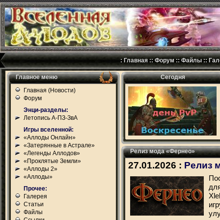
:
Главная
::
Форум
::
Файлы
::
Гал
Главное меню
Сегодня
Главная (Новости)
Форум
Энци-разделы:
Летопись А-ПЗ-ЗвА
Игры вселенной:
«Аллоды Онлайн»
«Затерянные в Астрале»
Релиз мода «Фернео»
«Легенды Аллодов»
«Проклятые Земли»
27.01.2026 :
Релиз 
«Аллоды 2»
«Аллоды»
По
для
Прочее:
Xl
Галерея
иг
Статьи
Файлы
ул