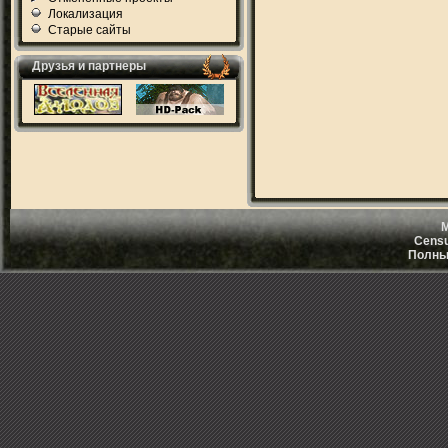
Локализация
Старые сайты
Друзья и партнеры
M
Censu
Полный