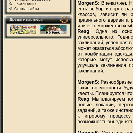
MorgenS
: Впечатляет. 
Локализация
есть выбор из трех раз
Старые сайты
классов, зависит ли 
правильного варианта р
Друзья и партнеры
или есть множество комб
Reag
: Одна из основ
универсального, "един
заклинаний, успешная в
может оказаться абсолют
от комбинации одежды,
которые могут исполь
улучшать заклинания п
заклинаний.
MorgenS
: Разнообразие 
какие возможности буд
квесты. Планируется что
Reag
: Мы планируем по
новые локации, перс
заданий, а также инста
к игровому процессу
возможность объединятьс
MorgenS
: Учитывая те