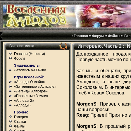
:
Главная
::
Форум
::
Файлы
::
Гал
Интервью. Часть 2 :: 
Главное меню
Долгожданное продол
Главная (Новости)
Форум
Первую часть можно по
Энци-разделы:
Как мы и обещали, при
Летопись А-ПЗ-ЗвА
известным в наших круг
Игры вселенной:
Аллодов», а ныне дир
«Аллоды Онлайн»
«Затерянные в Астрале»
Соколовым. В интервью
«Легенды Аллодов»
Глеб «Reag» Соколов.
«Проклятые Земли»
«Аллоды 2»
MorgenS
: Привет, спас
«Аллоды»
наши вопросы!
Прочее:
Reag
: Привет! Приятно 
Галерея
Статьи
MorgenS
: В прошлый р
Файлы