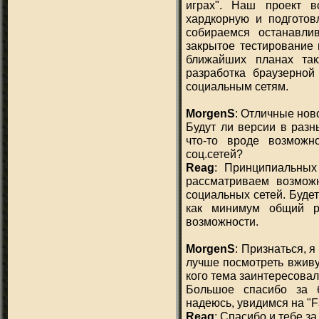
играх". Наш проект в
хардкорную и подготов
собираемся останавлив
закрытое тестирование 
ближайших планах та
разработка браузерной
социальным сетям.
MorgenS
: Отличные нов
Будут ли версии в разн
что-то вроде возможн
соц.сетей?
Reag
: Принципиальных
рассматриваем возможн
социальных сетей. Буде
как минимум общий р
возможности.
MorgenS
: Признаться, 
лучше посмотреть вживу
кого тема заинтересовал
Большое спасибо за б
надеюсь, увидимся на "F
Reag
: Спасибо и тебе з