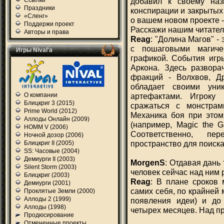
Ссылки
добавил к своему назв
Праздники
конспирации и закрытых
«Сленг»
о вашем новом проекте -
Поддержи проект
Расскажи нашим читателя
Авторы и права
Reag
: "Долина Магов" 
с пошаговыми магиче
Игры Nival'а
графикой. События игр
Аркона. Здесь развора
фракций - Волхвов, Д
обладает своими уник
О компании
артефактами. Игроку
Блицкриг 3 (2015)
сражаться с монстрам
Prime World (2012)
Механика боя при этом
Аллоды Онлайн (2009)
(например, Magic the G
HOMM V (2006)
Соответственно, пе
Ночной дозор (2006)
пространство для поиска
Блицкриг II (2005)
SS: Часовые (2004)
Демиурги II (2003)
MorgenS
: Отдавая дань 
Silent Storm (2003)
человек сейчас над ним
Блицкриг (2003)
Reag
: В плане сроков
Демиурги (2001)
самих себя, по крайней м
Проклятые Земли (2000)
Аллоды 2 (1999)
появления идеи) и до 
Аллоды (1998)
четырех месяцев. Над пр
Продюсирование
Отмененные проекты