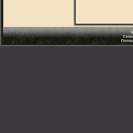
M
Censu
Полный