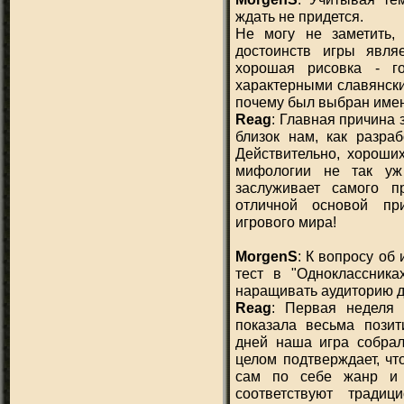
ждать не придется.
Не могу не заметить,
достоинств игры явля
хорошая рисовка - г
характерными славянски
почему был выбран имен
Reag
: Главная причина з
близок нам, как разраб
Действительно, хороши
мифологии не так уж
заслуживает самого п
отличной основой при
игрового мира!
MorgenS
: К вопросу об
тест в "Одноклассника
наращивать аудиторию д
Reag
: Первая неделя 
показала весьма позит
дней наша игра собрал
целом подтверждает, чт
сам по себе жанр и 
соответствуют тради